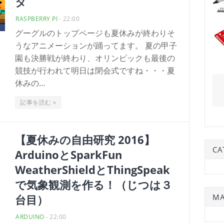
タ
RASPBERRY PI
-
22:00
グーグルのトップページも夏休みが終わりそ
うなアニメーションが踊ってます。 夏の甲子
園も決勝戦が終わり、オリンピックも最後の
競技が行われて明日は閉会式ですね・・・夏
休みの…
記事を読む »
【夏休みの自由研究 2016】
CA
ArduinoとSparkFun
WeatherShieldとThingSpeak
で気象観測を作る！（じつは３
台目）
MA
ARDUINO
-
22:00