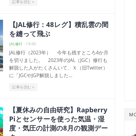
記事を読む »
【JAL修行：48レグ】積乱雲の間
を縫って飛ぶ
JAL修行
-
19:00
JAL修行（2023年） 今年も残すところ4か月
を切りました。 2023年のJAL（JGC）修行も
解脱した人がたくさんいて、Ｘ（旧Twitter）
に「JGCやJGP解脱しました…
記事を読む »
【夏休みの自由研究】Rapberry
MO
Piとセンサーを使った気温・湿
度・気圧の計測の8月の観測デー