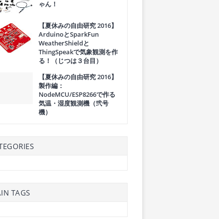
ゃん！
【夏休みの自由研究 2016】
ArduinoとSparkFun
WeatherShieldと
ThingSpeakで気象観測を作
る！（じつは３台目）
【夏休みの自由研究 2016】
製作編：
NodeMCU/ESP8266で作る
気温・湿度観測機（弐号
機）
TEGORIES
IN TAGS