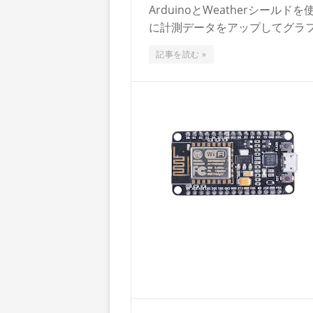
ArduinoとWeatherシールド
に計測データをアップしてグラフ
記事を読む »