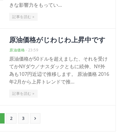
きな影響力をもってい…
記事を読む »
原油価格がじわじわ上昇中です
原油価格
-
23:59
原油価格が50ドルを超えました、それを受け
てかNYダウ／ナスダックともに続伸、NY外
為も107円近辺で推移します。 原油価格 2016
年2月から上昇トレンドで推…
記事を読む »
1
2
3