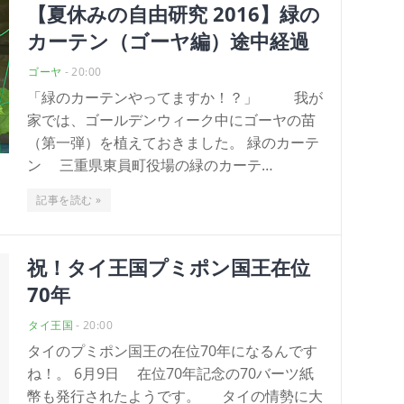
【夏休みの自由研究 2016】緑の
カーテン（ゴーヤ編）途中経過
ゴーヤ
-
20:00
「緑のカーテンやってますか！？」 我が
家では、ゴールデンウィーク中にゴーヤの苗
（第一弾）を植えておきました。 緑のカーテ
ン 三重県東員町役場の緑のカーテ…
記事を読む »
祝！タイ王国プミポン国王在位
70年
タイ王国
-
20:00
タイのプミポン国王の在位70年になるんです
ね！。 6月9日 在位70年記念の70バーツ紙
幣も発行されたようです。 タイの情勢に大