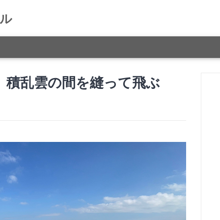
ル
グ】積乱雲の間を縫って飛ぶ