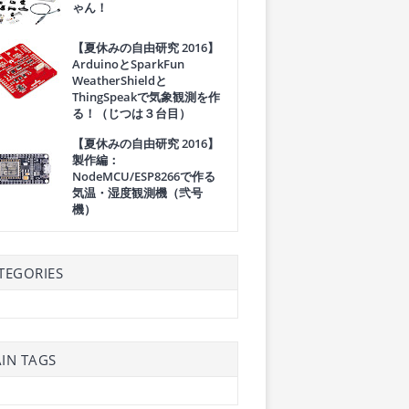
ゃん！
【夏休みの自由研究 2016】
ArduinoとSparkFun
WeatherShieldと
ThingSpeakで気象観測を作
る！（じつは３台目）
【夏休みの自由研究 2016】
製作編：
NodeMCU/ESP8266で作る
気温・湿度観測機（弐号
機）
TEGORIES
IN TAGS