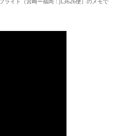
フライト（宮崎ー福岡：JL3626便）のメモで